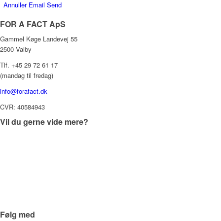
Annuller Email Send
FOR A FACT ApS
Gammel Køge Landevej 55
2500 Valby
Tlf. +45 29 72 61 17
(mandag til fredag)
info@forafact.dk
CVR: 40584943
Vil du gerne vide mere?
Om ClickDimensions Danmark
Dansk Premium Partner
www.ClickDimensions.com
Book Demo
Strategiske Anbefalinger
Følg med